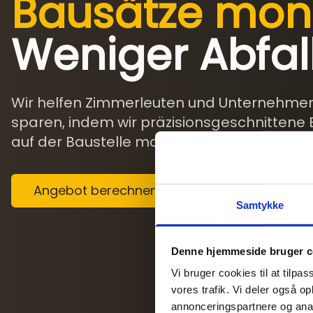
Bausätze mont
Weniger Abfall
Wir helfen Zimmerleuten und Unternehmern,
sparen, indem wir präzisionsgeschnittene B
auf der Baustelle montagebereit.
Angebot berechnen
Wie es funktionier
Samtykke
Denne hjemmeside bruger c
Vi bruger cookies til at tilpas
vores trafik. Vi deler også 
annonceringspartnere og anal