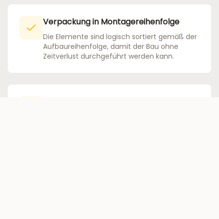
Verpackung in Montagereihenfolge
Die Elemente sind logisch sortiert gemäß der
Aufbaureihenfolge, damit der Bau ohne
Zeitverlust durchgeführt werden kann.
ID-Tags und Kennzeichnungen
Jedes Element ist deutlich markiert und
nummeriert gemäß der Bauanleitung.
Vielleicht die beste Bauanleitung der
Welt
Eine detaillierte und leicht verständliche
Anleitung, angepasst an Ihr Projekt - wie ein
IKEA-Bausatz.