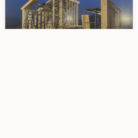
Serie- & etagebyggeri
Rækkehuse
Vi leverer til rækkehusprojekter med
præcisionsskåret konstruktionstræ. Ideel til
serieproduktion med ensartede elementer og hurtig
montage.
Stort byggeri