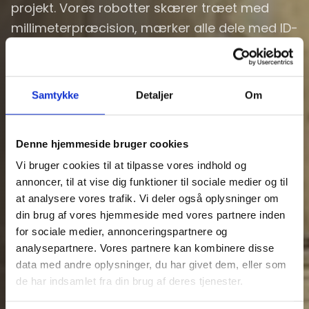
projekt. Vores robotter skærer træet med
millimeterpræcision, mærker alle dele med ID-
tags og pakker det hele i
monteringsrækkefølge — klar til montage på
byggepladsen.
Samtykke
Detaljer
Om
Vi leverer til stort set alle typer byggeri — fra
rækkehuse og institutioner til sommerhuse og
Denne hjemmeside bruger cookies
tilbygninger.
Vi bruger cookies til at tilpasse vores indhold og
annoncer, til at vise dig funktioner til sociale medier og til
at analysere vores trafik. Vi deler også oplysninger om
din brug af vores hjemmeside med vores partnere inden
for sociale medier, annonceringspartnere og
analysepartnere. Vores partnere kan kombinere disse
data med andre oplysninger, du har givet dem, eller som
de har indsamlet fra din brug af deres tjenester.