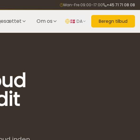
Man-Fre 09:00-17:00
+45 71 71 08 08
gesættet
Om os
🇩🇰
DA
Beregn tilbud
bud
dit
bud inden