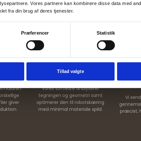
ysepartnere. Vores partnere kan kombinere disse data med andr
et fra din brug af deres tjenester.
Sådan fungerer det
Præferencer
Statistik
Fra tegning til tilbud – en enkel og effektiv proces
2
Tillad valgte
gning
Vi bearbejder tegningen
Få 
ormularen.
Vores software analyserer
rskellige
tegningen og geometri samt
Vi send
iler giver
optimerer den til robotskæring
gennemsig
duktion.
med minimal materiale spild.
præcist, h