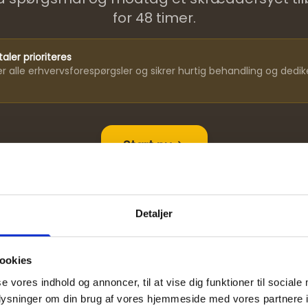
for 48 timer.
aler prioriteres
rer alle erhvervsforespørgsler og sikrer hurtig behandling og dedik
.
Start nu
✓
⚡
🇩🇰
Detaljer
tis & uforpligtende
Svar inden 48 timer
Dansk produkti
ookies
se vores indhold og annoncer, til at vise dig funktioner til sociale
oplysninger om din brug af vores hjemmeside med vores partnere i