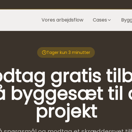
Vores arbejdsflow
Cases
Byg
Tager kun 3 minutter
dtag gratis til
 byggesæt til 
projekt
få spørgsmål og modtag et skræddersyet til