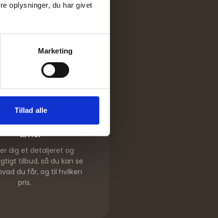
e oplysninger, du har givet
Marketing
3
Tillad alle
tilbud indenfor 48
timer
er dig et detaljeret og
tigt tilbud, så du kan se
vad du får, og til hvilken
pris.