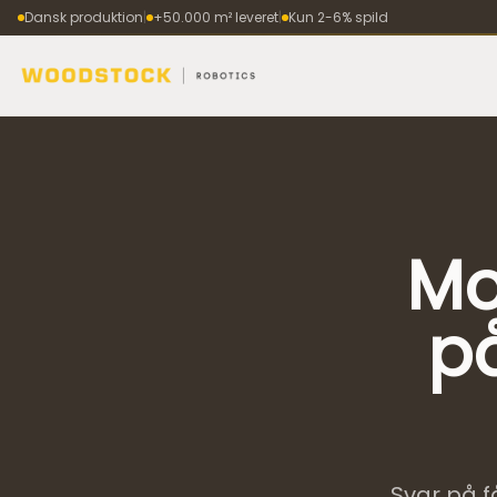
Dansk produktion
|
+50.000 m² leveret
|
Kun 2-6% spild
Mo
på
Svar på 