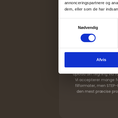
annonceringspartnere og anal
dem, eller som de har indsaml
Samtykkevalg
Nødvendig
1
Afvis
Upload din te
Upload din tegning via f
Vi accepterer mange fo
filformater, men STEP-f
den mest præcise pro