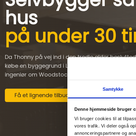
hus
på under 30 t
Da Thonny på vej ind i den tredje alder beslutted
købe en byggegrund i Langå, fik han en anbefalin
ingeniør om Woodstock Robotics' byggesæt.
Samtykke
Få et lignende tilbud
Denne hjemmeside bruger c
Vi bruger cookies til at tilpas
vores trafik. Vi deler også 
annonceringspartnere og anal