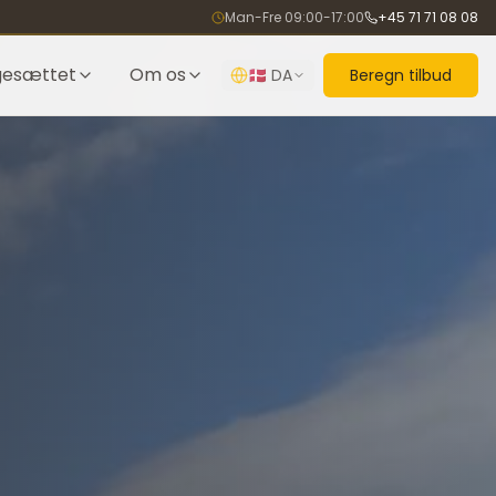
Man-Fre 09:00-17:00
+45 71 71 08 08
gesættet
Om os
🇩🇰
DA
Beregn tilbud