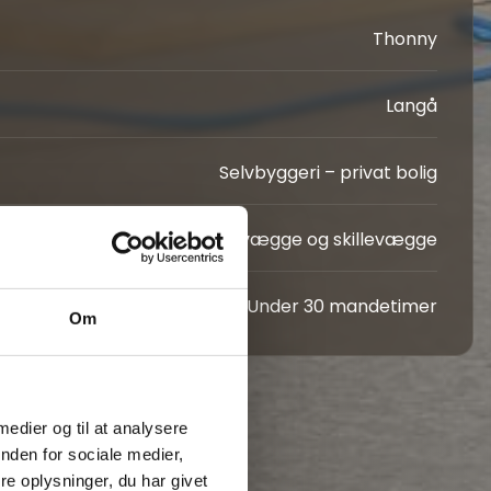
Thonny
Langå
Selvbyggeri – privat bolig
Ydervægge og skillevægge
Under 30 mandetimer
Om
 medier og til at analysere
nden for sociale medier,
e oplysninger, du har givet